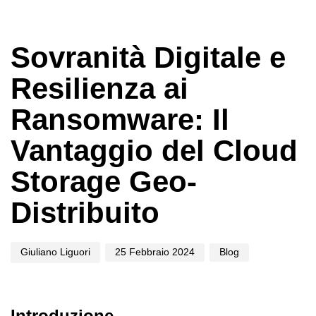
Author
Published
Published
on:
in:
Sovranità Digitale e
Resilienza ai
Ransomware: Il
Vantaggio del Cloud
Storage Geo-
Distribuito
Giuliano Liguori
25 Febbraio 2024
Blog
Introduzione