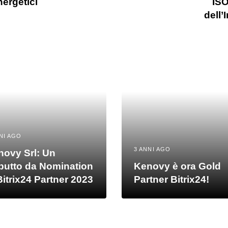
nergetici
ISO
dell’
NI AGO
3 ANNI AGO
novy Srl: Un
butto da Nomination
Kenovy è ora Gold
Bitrix24 Partner 2023
Partner Bitrix24!