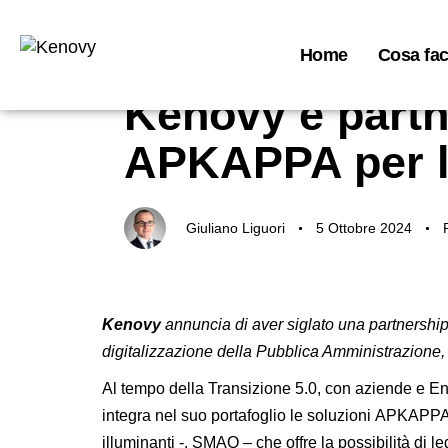
Home
Cosa fa
Author
Published
Published
on:
in:
Kenovy è part
APKAPPA per le
Giuliano Liguori
5 Ottobre 2024
Kenovy
annuncia di aver siglato una partnersh
digitalizzazione della Pubblica Amministrazione, t
Al tempo della Transizione 5.0, con aziende e En
integra nel suo portafoglio le soluzioni APKAPP
illuminanti -,
SMAQ
– che offre la possibilità di 