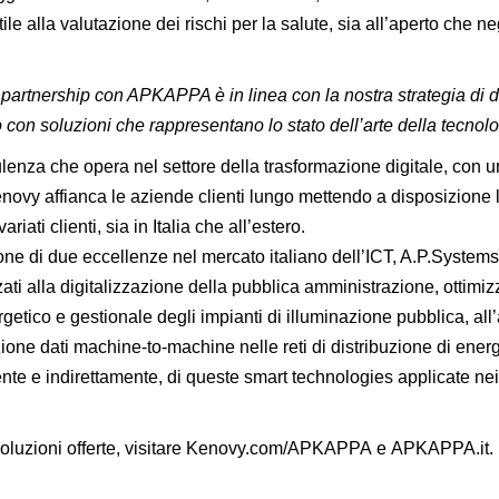
ile alla valutazione dei rischi per la salute, sia all’aperto che n
partnership con APKAPPA è in linea con la nostra strategia di div
con soluzioni che rappresentano lo stato dell’arte della tecnolo
enza che opera nel settore della trasformazione digitale, con un
Kenovy affianca le aziende clienti lungo mettendo a disposizione
iati clienti, sia in Italia che all’estero.
 di due eccellenze nel mercato italiano dell’ICT, A.P.Systems
i alla digitalizzazione della pubblica amministrazione, ottimizz
rgetico e gestionale degli impianti di illuminazione pubblica, all
ione dati machine-to-machine nelle reti di distribuzione di energ
mente e indirettamente, di queste smart technologies applicate n
luzioni offerte, visitare
Kenovy.com/APKAPPA
e
APKAPPA.it
.