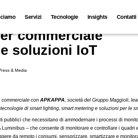
cciamo
Servizi
Tecnologie
Insights
Contatti
ner commerciale
 soluzioni IoT
Press & Media
ip commerciale con
APKAPPA
, società del Gruppo Maggioli, lea
ecnologie di smart lighting, smart metering e soluzioni per le sm
ti pubblici che necessitano di ammodernare i processi di monito
A
Luminibus
– che consente di monitorare e controllare i quadri elet
leggere da remoto i consumi, sensorizzare, smartizzare e monitorar