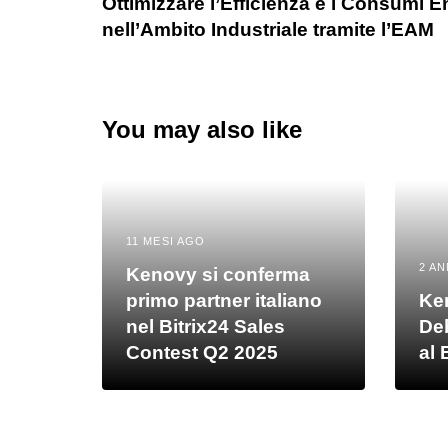
Ottimizzare l’Efficienza e i Consumi E
nell’Ambito Industriale tramite l’EAM
You may also like
11 MESI AGO
2 AN
Kenovy si conferma
primo partner italiano
Ke
nel Bitrix24 Sales
De
Contest Q2 2025
al 