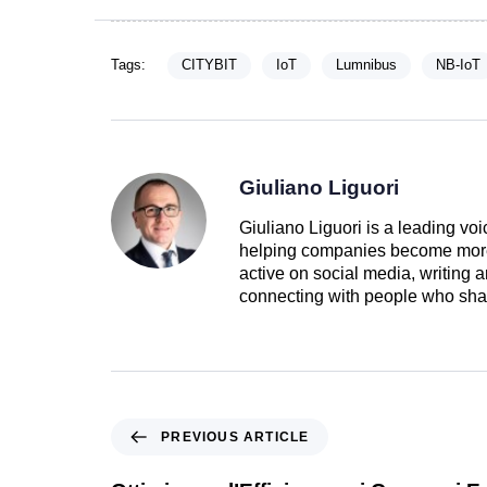
Tags:
CITYBIT
IoT
Lumnibus
NB-IoT
Giuliano Liguori
Giuliano Liguori is a leading voi
helping companies become more e
active on social media, writing a
connecting with people who shar
PREVIOUS ARTICLE