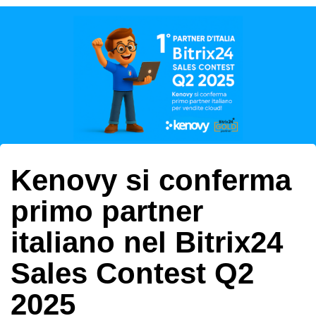
Author
Published
Published
on:
in:
Kenovy si conferma
primo partner
italiano nel Bitrix24
Sales Contest Q2
2025